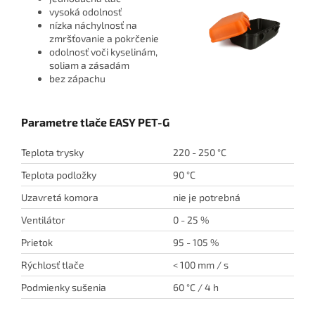
vysoká odolnosť
nízka náchylnosť na
zmršťovanie a pokrčenie
odolnosť voči kyselinám,
soliam a zásadám
bez zápachu
Parametre tlače EASY PET-G
Teplota trysky
220 - 250 °C
Teplota podložky
90 °C
Uzavretá komora
nie je potrebná
Ventilátor
0 - 25 %
Prietok
95 - 105 %
Rýchlosť tlače
< 100 mm / s
Podmienky sušenia
60 °C / 4 h