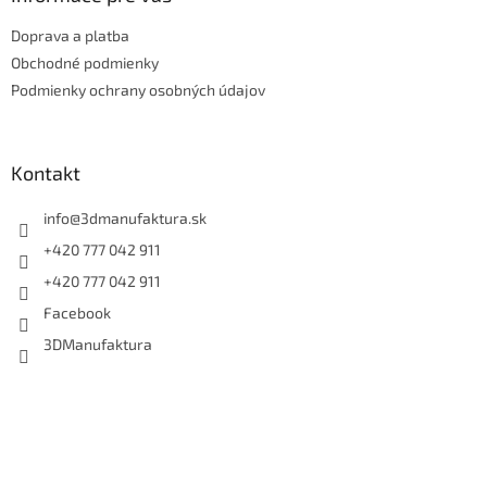
t
Doprava a platba
i
e
Obchodné podmienky
Podmienky ochrany osobných údajov
Kontakt
info
@
3dmanufaktura.sk
+420 777 042 911
+420 777 042 911
Facebook
3DManufaktura