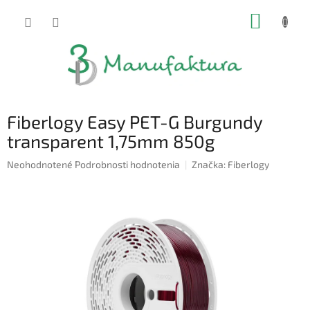
Prejsť
NÁKUP
na
obsah
KOŠÍK
Fiberlogy Easy PET-G Burgundy
transparent 1,75mm 850g
Priemerné
Neohodnotené
Podrobnosti hodnotenia
Značka:
Fiberlogy
hodnotenie
produktu
je
0,0
z
5
hviezdičiek.