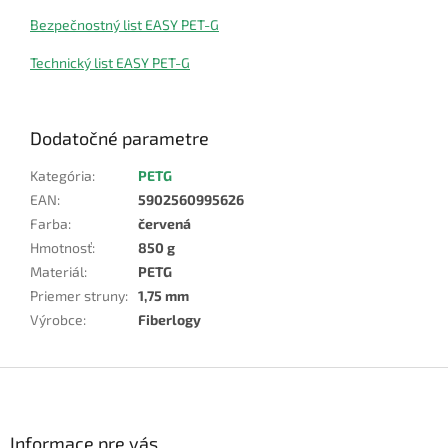
Bezpečnostný list EASY PET-G
Technický list EASY PET-G
Dodatočné parametre
Kategória
:
PETG
EAN
:
5902560995626
Farba
:
červená
Hmotnosť
:
850 g
Materiál
:
PETG
Priemer struny
:
1,75 mm
Výrobce
:
Fiberlogy
Z
á
p
ä
Informace pre vás