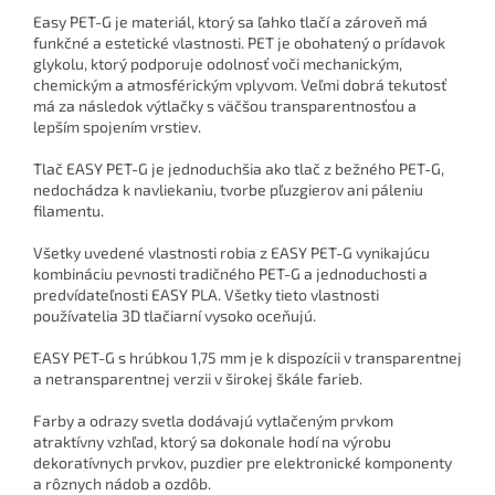
Easy PET-G je materiál, ktorý sa ľahko tlačí a zároveň má
funkčné a estetické vlastnosti. PET je obohatený o prídavok
glykolu, ktorý podporuje odolnosť voči mechanickým,
chemickým a atmosférickým vplyvom. Veľmi dobrá tekutosť
má za následok výtlačky s väčšou transparentnosťou a
lepším spojením vrstiev.
Tlač EASY PET-G je jednoduchšia ako tlač z bežného PET-G,
nedochádza k navliekaniu, tvorbe pľuzgierov ani páleniu
filamentu.
Všetky uvedené vlastnosti robia z EASY PET-G vynikajúcu
kombináciu pevnosti tradičného PET-G a jednoduchosti a
predvídateľnosti EASY PLA. Všetky tieto vlastnosti
používatelia 3D tlačiarní vysoko oceňujú.
EASY PET-G s hrúbkou 1,75 mm je k dispozícii v transparentnej
a netransparentnej verzii v širokej škále farieb.
Farby a odrazy svetla dodávajú vytlačeným prvkom
atraktívny vzhľad, ktorý sa dokonale hodí na výrobu
dekoratívnych prvkov, puzdier pre elektronické komponenty
a rôznych nádob a ozdôb.