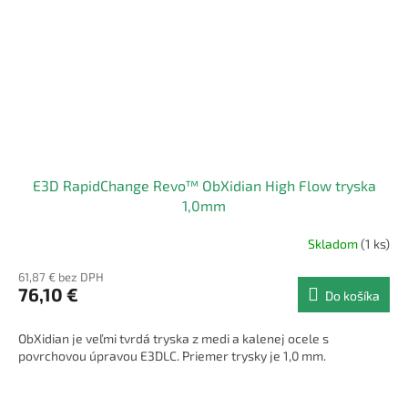
E3D RapidChange Revo™ ObXidian High Flow tryska
1,0mm
Skladom
(1 ks)
61,87 € bez DPH
76,10 €
Do košíka
ObXidian je veľmi tvrdá tryska z medi a kalenej ocele s
povrchovou úpravou E3DLC. Priemer trysky je 1,0 mm.