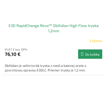
E3D RapidChange Revo™ ObXidian High Flow tryska
1,2mm
2 týždne
61,87 € bez DPH
76,10 €
Do košíka
ObXidian je veľmi tvrdá tryska z medi a kalenej ocele s
povrchovou úpravou E3DLC. Priemer trysky je 1,2 mm.