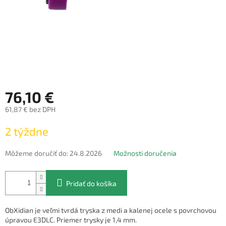
76,10 €
61,87 € bez DPH
Jednotková
2 týždne
cena:
Môžeme doručiť do:
24.8.2026
Možnosti doručenia
Pridať do košíka
ObXidian je veľmi tvrdá tryska z medi a kalenej ocele s povrchovou
úpravou E3DLC. Priemer trysky je 1,4 mm.