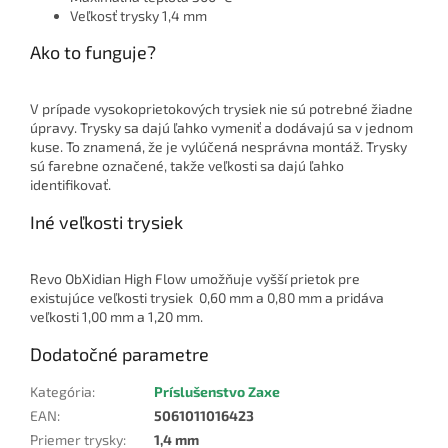
Veľkosť trysky 1,4 mm
Ako to funguje?
V prípade vysokoprietokových trysiek nie sú potrebné žiadne
úpravy. Trysky sa dajú ľahko vymeniť a dodávajú sa v jednom
kuse. To znamená, že je vylúčená nesprávna montáž. Trysky
sú farebne označené, takže veľkosti sa dajú ľahko
identifikovať.
Iné veľkosti trysiek
Revo ObXidian High Flow umožňuje vyšší prietok pre
existujúce veľkosti trysiek 0,60 mm a 0,80 mm a pridáva
veľkosti 1,00 mm a 1,20 mm.
Dodatočné parametre
Kategória
:
Príslušenstvo Zaxe
EAN
:
5061011016423
Priemer trysky
:
1,4 mm