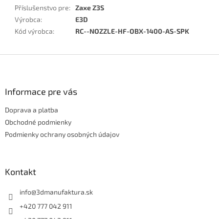
Příslušenstvo pre
:
Zaxe Z3S
Výrobca
:
E3D
Kód výrobca
:
RC--NOZZLE-HF-OBX-1400-AS-SPK
Z
á
p
ä
Informace pre vás
t
Doprava a platba
i
e
Obchodné podmienky
Podmienky ochrany osobných údajov
Kontakt
info
@
3dmanufaktura.sk
+420 777 042 911