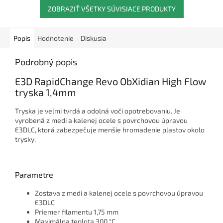
ZOBRAZIŤ VŠETKY SÚVISIACE PRODUKTY
Popis
Hodnotenie
Diskusia
Podrobný popis
E3D RapidChange Revo ObXidian High Flow
tryska 1,4mm
Tryska je veľmi tvrdá a odolná voči opotrebovaniu. Je
vyrobená z medi a kalenej ocele s povrchovou úpravou
E3DLC, ktorá zabezpečuje menšie hromadenie plastov okolo
trysky.
Parametre
Zostava z medi a kalenej ocele s povrchovou úpravou
E3DLC
Priemer filamentu 1,75 mm
Maximálna teplota 300 °C