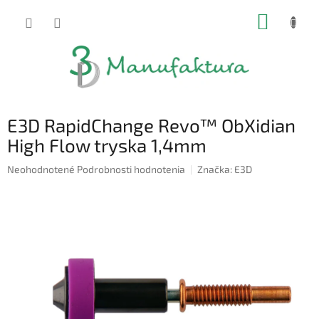
Prejsť
NÁKUP
na
obsah
KOŠÍK
E3D RapidChange Revo™ ObXidian
High Flow tryska 1,4mm
Priemerné
Neohodnotené
Podrobnosti hodnotenia
Značka:
E3D
hodnotenie
produktu
je
0,0
z
5
hviezdičiek.