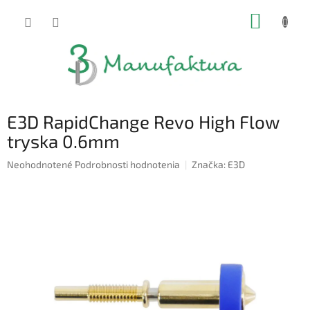
Prejsť
NÁKUP
na
obsah
KOŠÍK
E3D RapidChange Revo High Flow
tryska 0.6mm
Priemerné
Neohodnotené
Podrobnosti hodnotenia
Značka:
E3D
hodnotenie
produktu
je
0,0
z
5
hviezdičiek.