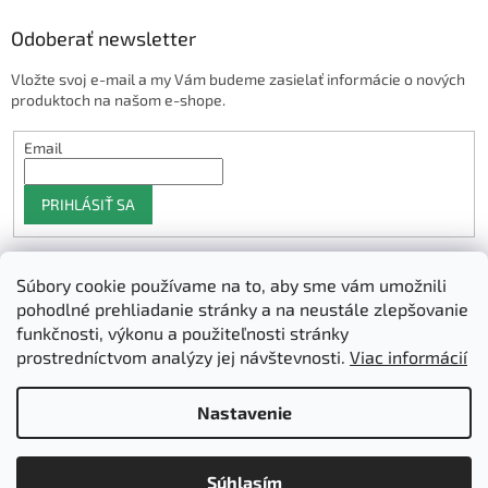
Odoberať newsletter
Vložte svoj e-mail a my Vám budeme zasielať informácie o nových
produktoch na našom e-shope.
Email
PRIHLÁSIŤ SA
Súbory cookie používame na to, aby sme vám umožnili
Shoptet.sk
pohodlné prehliadanie stránky a na neustále zlepšovanie
funkčnosti, výkonu a použiteľnosti stránky
prostredníctvom analýzy jej návštevnosti.
Viac informácií
Vytvoril Shoptet
Nastavenie
Copyright 2026
3D Manufaktura s.r.o.
. Všetky práva vyhradené.
Súhlasím
Upraviť nastavenie cookies