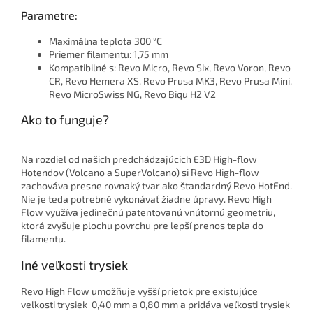
Parametre:
Maximálna teplota 300 °C
Priemer filamentu: 1,75 mm
Kompatibilné s: Revo Micro, Revo Six, Revo Voron, Revo
CR, Revo Hemera XS, Revo Prusa MK3, Revo Prusa Mini,
Revo MicroSwiss NG, Revo Biqu H2 V2
Ako to funguje?
Na rozdiel od našich predchádzajúcich E3D High-flow
Hotendov (Volcano a SuperVolcano) si Revo High-flow
zachováva presne rovnaký tvar ako štandardný Revo HotEnd.
Nie je teda potrebné vykonávať žiadne úpravy. Revo High
Flow využíva jedinečnú patentovanú vnútornú geometriu,
ktorá zvyšuje plochu povrchu pre lepší prenos tepla do
filamentu.
Iné veľkosti trysiek
Revo High Flow umožňuje vyšší prietok pre existujúce
veľkosti trysiek 0,40 mm a 0,80 mm a pridáva veľkosti trysiek