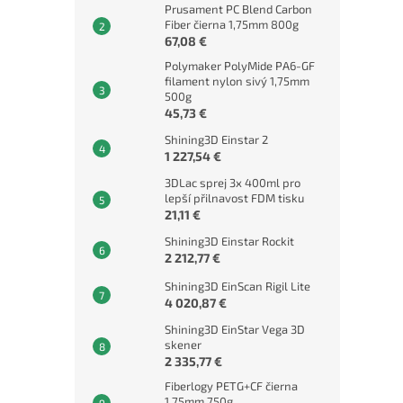
Prusament PC Blend Carbon
Fiber čierna 1,75mm 800g
67,08 €
Polymaker PolyMide PA6-GF
filament nylon sivý 1,75mm
500g
45,73 €
Shining3D Einstar 2
1 227,54 €
3DLac sprej 3x 400ml pro
lepší přilnavost FDM tisku
21,11 €
Shining3D Einstar Rockit
2 212,77 €
Shining3D EinScan Rigil Lite
4 020,87 €
Shining3D EinStar Vega 3D
skener
2 335,77 €
Fiberlogy PETG+CF čierna
1,75mm 750g