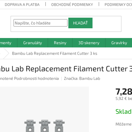
DOPRAVA A PLATBA
OBCHODNÉ PODMIENKY
PODMIENKY OC
HĽADAŤ
amenty
Granuláty
Resiny
3D skenery
Gravírky
b
Bambu Lab Replacement Filament Cutter 3 ks
bu Lab Replacement Filament Cutter 3
rné
notené
Podrobnosti hodnotenia
Značka:
Bambu Lab
nie
7,28
u
5,92 € b
Jednotk
Skla
cena:
iek.
Môžeme d