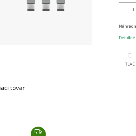
Náhradný 
Detailné
TLAČ
iaci tovar
Z