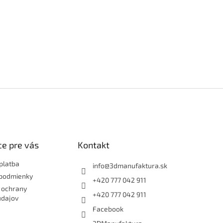
e pre vás
Kontakt
platba
info
@
3dmanufaktura.sk
podmienky
+420 777 042 911
 ochrany
+420 777 042 911
údajov
Facebook