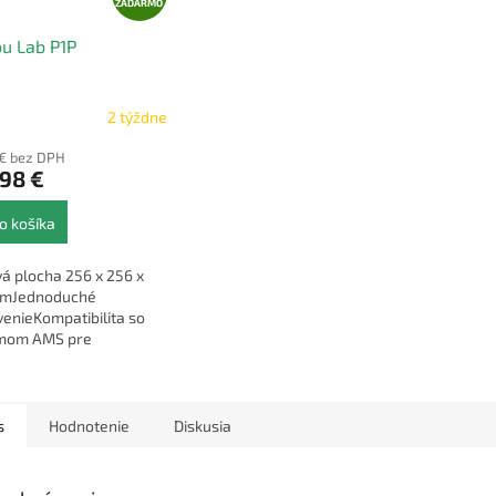
A
ZADARMO
D
u Lab P1P
A
R
M
2 týždne
O
 € bez DPH
98 €
o košíka
á plocha 256 x 256 x
mJednoduché
enieKompatibilita so
mom AMS pre
rebnú tlač
s
Hodnotenie
Diskusia