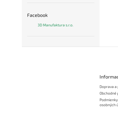
Facebook
3D Manufaktura s.r.o.
Z
á
p
ä
t
Informac
i
e
Doprava a 
Obchodné 
Podmienky
osobných 