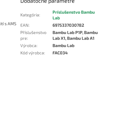
Dodatočné parametre
Príslušenstvo Bambu
Kategória
:
Lab
ití s AMS
EAN
:
6975337030782
Příslušenstvo
Bambu Lab P1P, Bambu
pre
:
Lab X1, Bambu Lab A1
Výrobca
:
Bambu Lab
Kód výrobca
:
FAC034