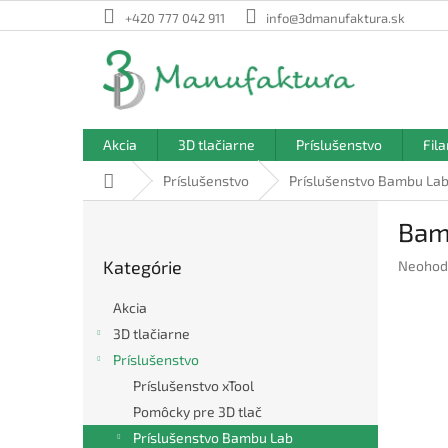
Prejsť
+420 777 042 911
info@3dmanufaktura.sk
na
obsah
Akcia
3D tlačiarne
Príslušenstvo
Fil
Domov
Príslušenstvo
Príslušenstvo Bambu La
B
Bam
o
Preskočiť
č
Kategórie
Prieme
Neohod
kategórie
n
hodnote
ý
produkt
Akcia
p
je
3D tlačiarne
a
0,0
Príslušenstvo
z
n
5
e
Príslušenstvo xTool
hviezdič
l
Pomôcky pre 3D tlač
Príslušenstvo Bambu Lab