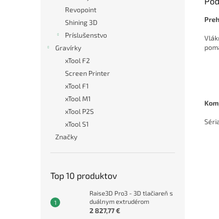
Pod
Revopoint
Preh
Shining 3D
Príslušenstvo
Vlák
pomá
Gravírky
xTool F2
Screen Printer
xTool F1
xTool M1
Komp
xTool P2S
Séria
xTool S1
Značky
Top 10 produktov
Raise3D Pro3 - 3D tlačiareň s
duálnym extrudérom
2 827,77 €