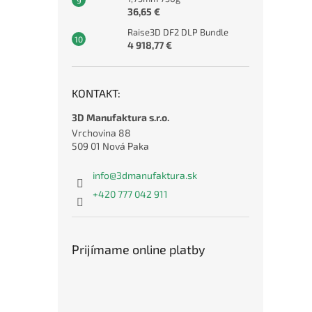
36,65 €
Raise3D DF2 DLP Bundle
4 918,77 €
KONTAKT:
3D Manufaktura s.r.o.
Vrchovina 88
509 01 Nová Paka
info
@
3dmanufaktura.sk
+420 777 042 911
Prijímame online platby