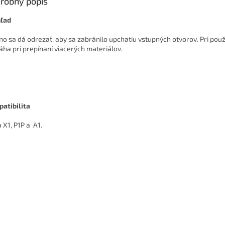
robný popis
ľad
no sa dá odrezať, aby sa zabránilo upchatiu vstupných otvorov. Pri použ
ha pri prepínaní viacerých materiálov.
atibilita
 X1, P1P a A1.