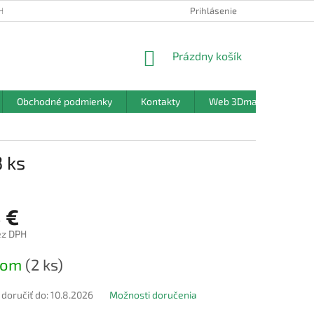
HRANY OSOBNÝCH ÚDAJOV
Prihlásenie
NÁKUPNÝ
Prázdny košík
KOŠÍK
Obchodné podmienky
Kontakty
Web 3Dmanufaktura.sk
 ks
 €
ez DPH
ová
dom
(2 ks)
oručiť do:
10.8.2026
Možnosti doručenia