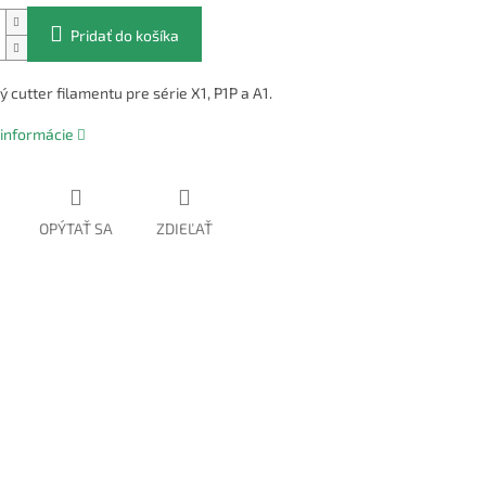
Pridať do košíka
cutter filamentu pre série X1, P1P a A1.
 informácie
OPÝTAŤ SA
ZDIEĽAŤ