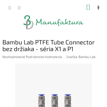
Prejsť
NÁKUP
na
obsah
KOŠÍK
Bambu Lab PTFE Tube Connector
bez držiaka - séria X1 a P1
Priemerné
Neohodnotené
Podrobnosti hodnotenia
Značka:
Bambu Lab
hodnotenie
produktu
je
0,0
z
5
hviezdičiek.