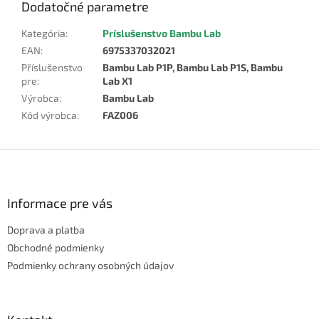
Dodatočné parametre
Kategória
:
Príslušenstvo Bambu Lab
EAN
:
6975337032021
Příslušenstvo
Bambu Lab P1P, Bambu Lab P1S, Bambu
pre
:
Lab X1
Výrobca
:
Bambu Lab
Kód výrobca
:
FAZ006
Z
á
p
ä
Informace pre vás
t
Doprava a platba
i
e
Obchodné podmienky
Podmienky ochrany osobných údajov