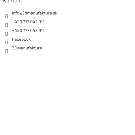
Kontakt
info
@
3dmanufaktura.sk
+420 777 042 911
+420 777 042 911
Facebook
3DManufaktura