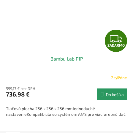
Z
ZADARMO
A
Bambu Lab P1P
D
A
2 týždne
R
599,17 € bez DPH
736,98 €
Do košíka
M
Tlačová plocha 256 x 256 x 256 mmJednoduché
O
nastavenieKompatibilita so systémom AMS pre viacfarebnú tlač