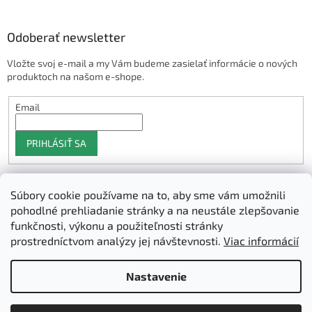
Odoberať newsletter
Vložte svoj e-mail a my Vám budeme zasielať informácie o nových
produktoch na našom e-shope.
Email
PRIHLÁSIŤ SA
Súbory cookie používame na to, aby sme vám umožnili
Shoptet.sk
pohodlné prehliadanie stránky a na neustále zlepšovanie
funkčnosti, výkonu a použiteľnosti stránky
prostredníctvom analýzy jej návštevnosti.
Viac informácií
Vytvoril Shoptet
Nastavenie
Copyright 2026
3D Manufaktura s.r.o.
. Všetky práva vyhradené.