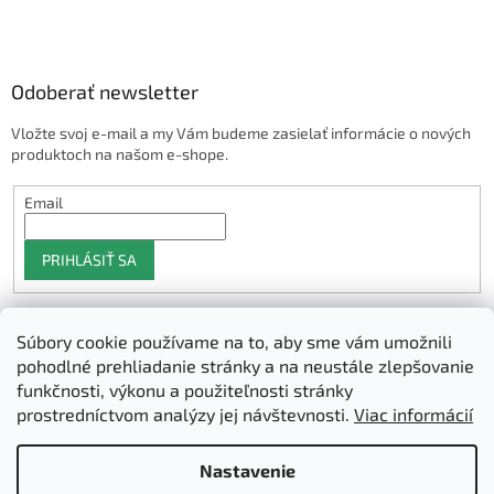
Odoberať newsletter
Vložte svoj e-mail a my Vám budeme zasielať informácie o nových
produktoch na našom e-shope.
Email
PRIHLÁSIŤ SA
Súbory cookie používame na to, aby sme vám umožnili
Shoptet.sk
pohodlné prehliadanie stránky a na neustále zlepšovanie
funkčnosti, výkonu a použiteľnosti stránky
prostredníctvom analýzy jej návštevnosti.
Viac informácií
Vytvoril Shoptet
Nastavenie