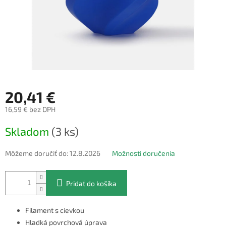
20,41 €
16,59 € bez DPH
Jednotková
Skladom
(3 ks)
cena:
Môžeme doručiť do:
12.8.2026
Možnosti doručenia
Pridať do košíka
Filament s cievkou
Hladká povrchová úprava