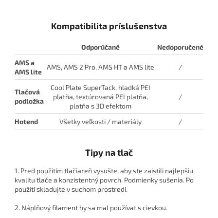
Kompatibilita príslušenstva
Odporúčané
Nedoporučené
AMS a
AMS, AMS 2 Pro, AMS HT a AMS lite
/
AMS lite
Cool Plate SuperTack, hladká PEI
Tlačová
platňa, textúrovaná PEI platňa,
/
podložka
platňa s 3D efektom
Hotend
Všetky veľkosti / materiály
/
Tipy na tlač
1. Pred použitím tlačiareň vysušte, aby ste zaistili najlepšiu
kvalitu tlače a konzistentný povrch. Podmienky sušenia. Po
použití skladujte v suchom prostredí.
2. Náplňový filament by sa mal používať s cievkou.