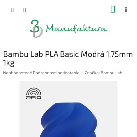
Prejsť
NÁKUP
na
obsah
KOŠÍK
Bambu Lab PLA Basic Modrá 1,75mm
1kg
Priemerné
Neohodnotené
Podrobnosti hodnotenia
Značka:
Bambu Lab
hodnotenie
produktu
je
0,0
z
5
hviezdičiek.