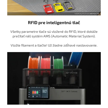
RFID pre inteligentnú tlač
Všetky parametre tlače sú vložené do RFID, ktoré dokáže
prečítať náš systém AMS (Automatic Material System).
Vložte filament a tlačte! Už žiadne zdĺhavé nastavovanie.