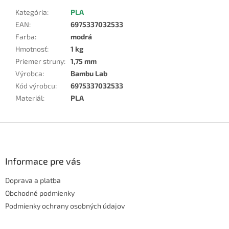
Kategória
:
PLA
EAN
:
6975337032533
Farba
:
modrá
Hmotnosť
:
1 kg
Priemer struny
:
1,75 mm
Výrobca
:
Bambu Lab
Kód výrobcu
:
6975337032533
Materiál
:
PLA
Z
á
p
ä
Informace pre vás
t
Doprava a platba
i
e
Obchodné podmienky
Podmienky ochrany osobných údajov