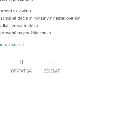
lament s cievkou
zchybná tlač s minimálnym nastavovaním
adká, jemná textúra
ipravené na použitie vonku
 informácie
OPÝTAŤ SA
ZDIEĽAŤ