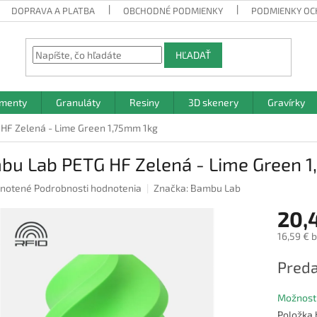
DOPRAVA A PLATBA
OBCHODNÉ PODMIENKY
PODMIENKY OC
HĽADAŤ
amenty
Granuláty
Resiny
3D skenery
Gravírky
HF Zelená - Lime Green 1,75mm 1kg
bu Lab PETG HF Zelená - Lime Green 
rné
notené
Podrobnosti hodnotenia
Značka:
Bambu Lab
nie
20,
u
16,59 € 
Jednotk
Preda
cena:
iek.
Možnosti
Položka