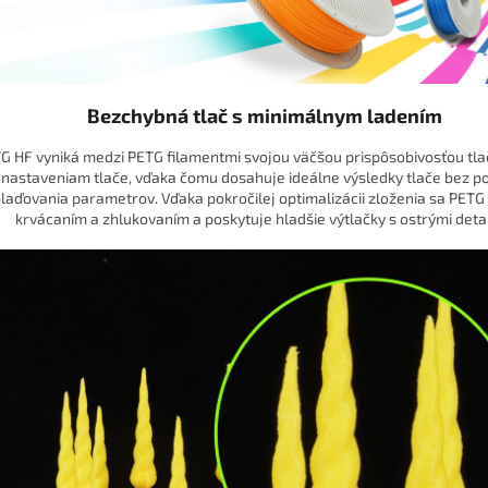
Bezchybná tlač s minimálnym ladením
G HF vyniká medzi PETG filamentmi svojou väčšou prispôsobivosťou tl
nastaveniam tlače, vďaka čomu dosahuje ideálne výsledky tlače bez p
laďovania parametrov. Vďaka pokročilej optimalizácii zloženia sa PETG 
krvácaním a zhlukovaním a poskytuje hladšie výtlačky s ostrými detai