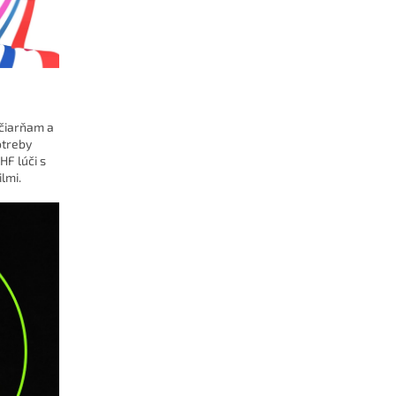
ačiarňam a
otreby
HF lúči s
lmi.