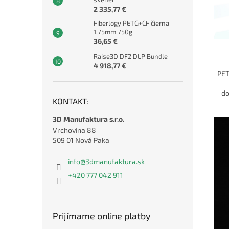
2 335,77 €
Fiberlogy PETG+CF čierna
1,75mm 750g
36,65 €
Raise3D DF2 DLP Bundle
4 918,77 €
PET
do
KONTAKT:
3D Manufaktura s.r.o.
Vrchovina 88
509 01 Nová Paka
info
@
3dmanufaktura.sk
+420 777 042 911
Prijímame online platby