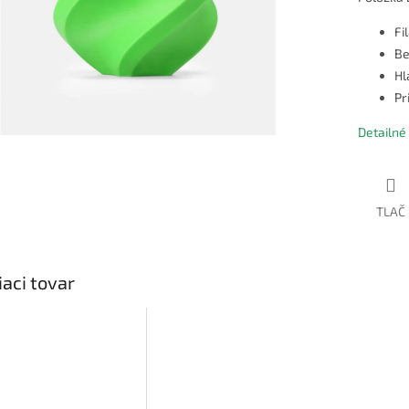
Fi
Be
Hl
Pr
Detailné
TLAČ
iaci tovar