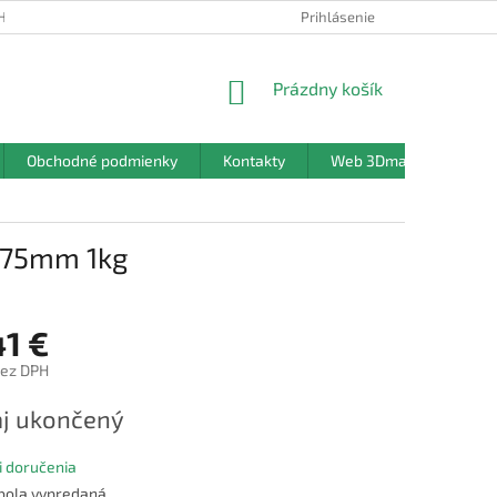
HRANY OSOBNÝCH ÚDAJOV
Prihlásenie
NÁKUPNÝ
Prázdny košík
KOŠÍK
Obchodné podmienky
Kontakty
Web 3Dmanufaktura.sk
1,75mm 1kg
41 €
bez DPH
ová
j ukončený
 doručenia
 bola vypredaná…