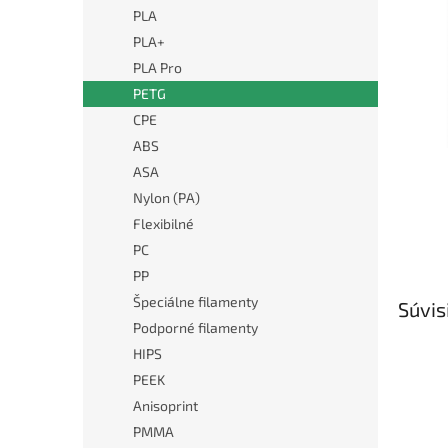
PLA
PLA+
PLA Pro
PETG
CPE
ABS
ASA
Nylon (PA)
Flexibilné
PC
PP
Špeciálne filamenty
Súvis
Podporné filamenty
HIPS
PEEK
Anisoprint
PMMA