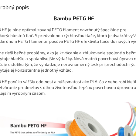
robný popis
Bambu PETG HF
 HF je plne optimalizovaný PETG filament navrhnutý špeciálne pre
korýchlostnú tlač. S predvolenou rýchlosťou tlače, ktorá je dvakrát vyšš
dardnom PETG filamente, posúva PETG HF efektivitu tlače do nových výš
ne rieši bežné problémy, ako je krvácanie a zhlukovanie spojené s bež
ytuje hladšie a spoľahlivejšie výtlačky. Nová matná povrchová úprava 
šuje estetiku tým, že vyhladzuje nerovnomerný lesk pri prechodoch rých
ytuje aj konzistentne jednotný vzhľad.
 HF ponúka väčšiu odolnosť a húževnatosť ako PLA, čo z neho robí ideá
ytváranie predmetov s dlhou životnosťou, lepšou povrchovou úpravou 
lejším výrobným časom.