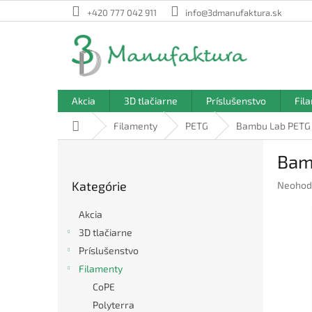
Prejsť
+420 777 042 911
info@3dmanufaktura.sk
na
obsah
Akcia
3D tlačiarne
Príslušenstvo
Fil
Domov
Filamenty
PETG
Bambu Lab PETG 
B
Bam
o
Preskočiť
č
Kategórie
Prieme
Neohod
kategórie
n
hodnote
ý
produkt
Akcia
p
je
3D tlačiarne
a
0,0
Príslušenstvo
z
n
5
e
Filamenty
hviezdič
l
CoPE
Polyterra