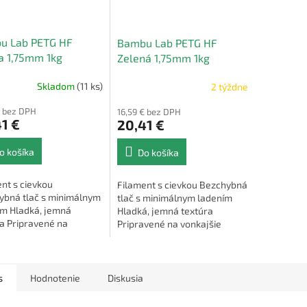
u Lab PETG HF
Bambu Lab PETG HF
a 1,75mm 1kg
Zelená 1,75mm 1kg
Skladom
(11 ks)
2 týždne
€ bez DPH
16,59 € bez DPH
1 €
20,41 €
o košíka
Do košíka
nt s cievkou
Filament s cievkou Bezchybná
ybná tlač s minimálnym
tlač s minimálnym ladením
ím Hladká, jemná
Hladká, jemná textúra
a Pripravené na
Pripravené na vonkajšie
šie použitie
použitie
s
Hodnotenie
Diskusia