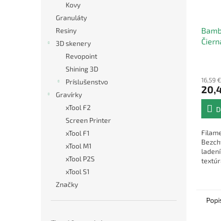
Kovy
Granuláty
Bamb
Resiny
Čiern
3D skenery
Revopoint
Shining 3D
16,59 
Príslušenstvo
20,4
Gravírky
xTool F2
D
Screen Printer
Filame
xTool F1
Bezch
xTool M1
laden
xTool P2S
textúr
vonkaj
xTool S1
Značky
Popi