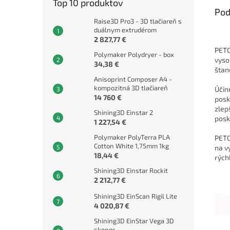
Top 10 produktov
Pod
Raise3D Pro3 - 3D tlačiareň s
duálnym extrudérom
2 827,77 €
PETG
Polymaker Polydryer - box
vyso
34,38 €
štan
Anisoprint Composer A4 -
kompozitná 3D tlačiareň
Účin
14 760 €
posk
zlep
Shining3D Einstar 2
posk
1 227,54 €
Polymaker PolyTerra PLA
PETG
Cotton White 1,75mm 1kg
na v
18,44 €
rých
Shining3D Einstar Rockit
2 212,77 €
Shining3D EinScan Rigil Lite
4 020,87 €
Shining3D EinStar Vega 3D
skener