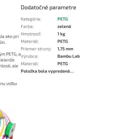
Dodatočné parametre
Kategória
:
PETG
Farba
:
zelená
Hmotnosť
:
1 kg
ia ako pri
Materiál
:
PETG
in.
Priemer struny
:
1,75 mm
ným PETG, a
Výrobca
:
Bambu Lab
nielenže
Materiál
:
PETG
losti, ale
Položka bola vypredaná…
lnu voľbu
a