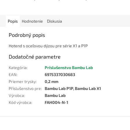
Popis
Hodnotenie
Diskusia
Podrobný popis
Hotend s oceľovou dýzou pre série X1 a P1P
Dodatočné parametre
Kategória
:
Príslušenstvo Bambu Lab
EAN
:
6975337030683
Priemer trysky
:
0,2 mm
Příslušenstvo pre
:
Bambu Lab P1P, Bambu Lab X1
Výrobca
:
Bambu Lab
Kód výrobca
:
FAH004-N-1
Z
á