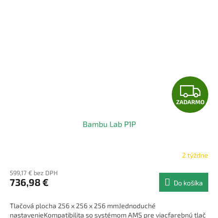
Z
ZADARMO
A
Bambu Lab P1P
D
A
2 týždne
R
599,17 € bez DPH
736,98 €
Do košíka
M
Tlačová plocha 256 x 256 x 256 mmJednoduché
O
nastavenieKompatibilita so systémom AMS pre viacfarebnú tlač