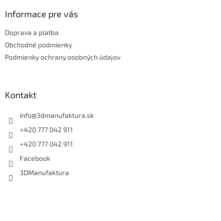
p
ä
Informace pre vás
t
Doprava a platba
i
e
Obchodné podmienky
Podmienky ochrany osobných údajov
Kontakt
info
@
3dmanufaktura.sk
+420 777 042 911
+420 777 042 911
Facebook
3DManufaktura