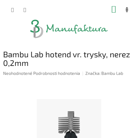
Prejsť
NÁKUP
na
obsah
KOŠÍK
Bambu Lab hotend vr. trysky, nerez
0,2mm
Priemerné
Neohodnotené
Podrobnosti hodnotenia
Značka:
Bambu Lab
hodnotenie
produktu
je
0,0
z
5
hviezdičiek.