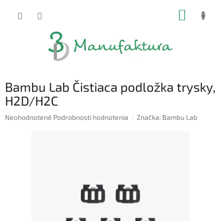
Prejsť
NÁKUP
na
obsah
KOŠÍK
Bambu Lab Čistiaca podložka trysky,
H2D/H2C
Priemerné
Neohodnotené
Podrobnosti hodnotenia
Značka:
Bambu Lab
hodnotenie
produktu
je
0,0
z
5
hviezdičiek.