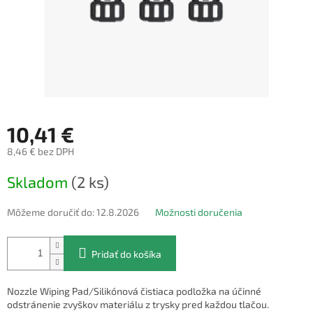
10,41 €
8,46 € bez DPH
Jednotková
Skladom
(2 ks)
cena:
Môžeme doručiť do:
12.8.2026
Možnosti doručenia
Pridať do košíka
Nozzle Wiping Pad/Silikónová čistiaca podložka na účinné
odstránenie zvyškov materiálu z trysky pred každou tlačou.