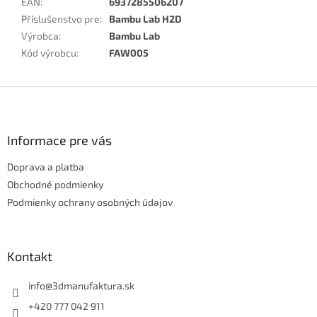
EAN
:
6937285506207
Příslušenstvo pre
:
Bambu Lab H2D
Výrobca
:
Bambu Lab
Kód výrobcu
:
FAW005
Z
á
p
ä
Informace pre vás
t
Doprava a platba
i
e
Obchodné podmienky
Podmienky ochrany osobných údajov
Kontakt
info
@
3dmanufaktura.sk
+420 777 042 911