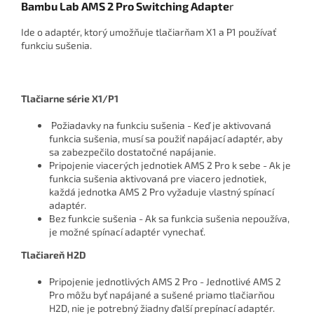
Bambu Lab AMS 2 Pro Switching Adapte
r
Ide o adaptér, ktorý umožňuje tlačiarňam X1 a P1 používať
funkciu sušenia.
Tlačiarne série X1/P1
Požiadavky na funkciu sušenia - Keď je aktivovaná
funkcia sušenia, musí sa použiť napájací adaptér, aby
sa zabezpečilo dostatočné napájanie.
Pripojenie viacerých jednotiek AMS 2 Pro k sebe - Ak je
funkcia sušenia aktivovaná pre viacero jednotiek,
každá jednotka AMS 2 Pro vyžaduje vlastný spínací
adaptér.
Bez funkcie sušenia - Ak sa funkcia sušenia nepoužíva,
je možné spínací adaptér vynechať.
Tlačiareň H2D
Pripojenie jednotlivých AMS 2 Pro - Jednotlivé AMS 2
Pro môžu byť napájané a sušené priamo tlačiarňou
H2D, nie je potrebný žiadny ďalší prepínací adaptér.