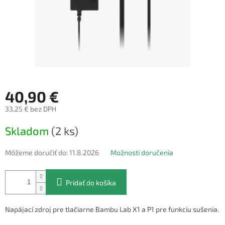
40,90 €
33,25 € bez DPH
Jednotková
Skladom
(2 ks)
cena:
Môžeme doručiť do:
11.8.2026
Možnosti doručenia
Pridať do košíka
Napájací zdroj pre tlačiarne Bambu Lab X1 a P1 pre funkciu sušenia.