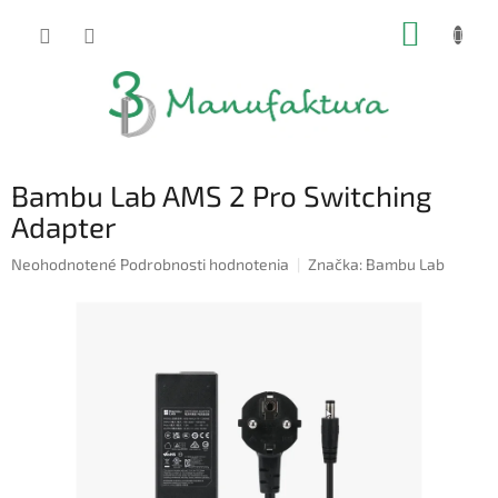
Prejsť
NÁKUP
na
obsah
KOŠÍK
Bambu Lab AMS 2 Pro Switching
Adapter
Priemerné
Neohodnotené
Podrobnosti hodnotenia
Značka:
Bambu Lab
hodnotenie
produktu
je
0,0
z
5
hviezdičiek.