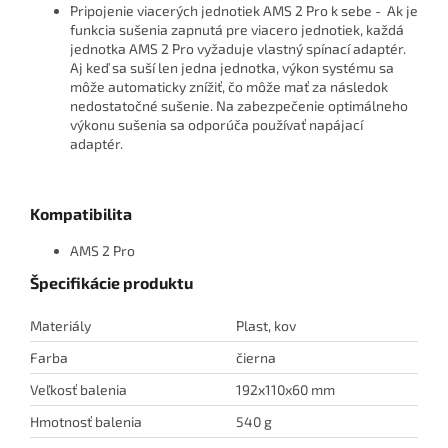
Pripojenie viacerých jednotiek AMS 2 Pro k sebe - Ak je
funkcia sušenia zapnutá pre viacero jednotiek, každá
jednotka AMS 2 Pro vyžaduje vlastný spínací adaptér.
Aj keď sa suší len jedna jednotka, výkon systému sa
môže automaticky znížiť, čo môže mať za následok
nedostatočné sušenie. Na zabezpečenie optimálneho
výkonu sušenia sa odporúča používať napájací
adaptér.
Kompatibilita
AMS 2 Pro
Špecifikácie
produktu
Materiály
Plast, kov
Farba
čierna
Veľkosť balenia
192x110x60 mm
Hmotnosť balenia
540 g