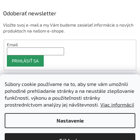
Odoberať newsletter
Vložte svoj e-mail a my Vám budeme zasielať informácie o nových
produktoch na našom e-shope.
Email
PRIHLÁSIŤ SA
Súbory cookie používame na to, aby sme vám umožnili
Shoptet.sk
pohodlné prehliadanie stránky a na neustále zlepšovanie
funkčnosti, výkonu a použiteľnosti stránky
prostredníctvom analýzy jej návštevnosti.
Viac informácií
Vytvoril Shoptet
Nastavenie
Copyright 2026
3D Manufaktura s.r.o.
. Všetky práva vyhradené.