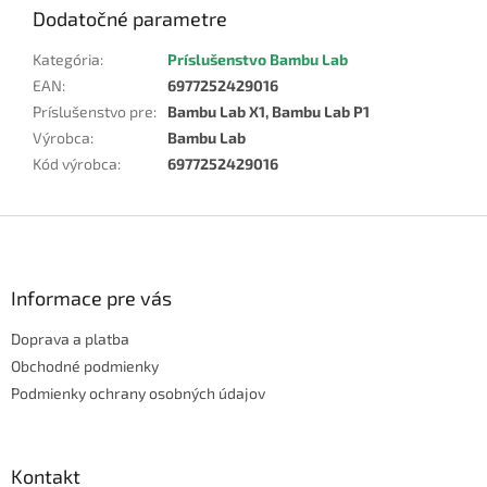
Dodatočné parametre
Kategória
:
Príslušenstvo Bambu Lab
EAN
:
6977252429016
Príslušenstvo pre
:
Bambu Lab X1, Bambu Lab P1
Výrobca
:
Bambu Lab
Kód výrobca
:
6977252429016
Z
á
p
ä
Informace pre vás
t
Doprava a platba
i
e
Obchodné podmienky
Podmienky ochrany osobných údajov
Kontakt