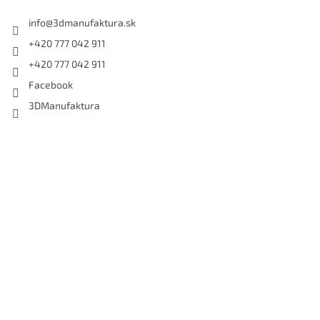
info
@
3dmanufaktura.sk
+420 777 042 911
+420 777 042 911
Facebook
3DManufaktura