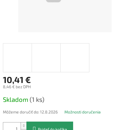
10,41 €
8,46 € bez DPH
Jednotková
Skladom
(1 ks)
cena:
Môžeme doručiť do:
12.8.2026
Možnosti doručenia
Pridať do košíka