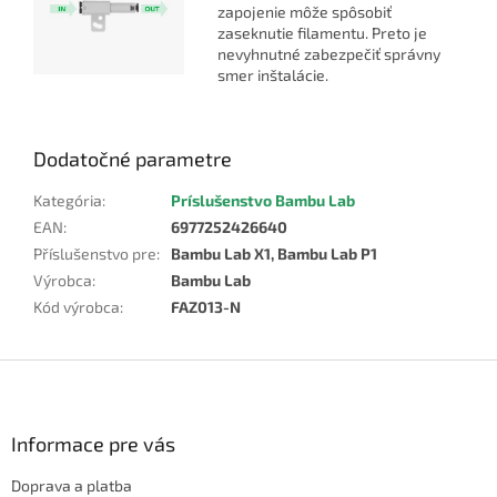
zapojenie môže spôsobiť
zaseknutie filamentu. Preto je
nevyhnutné zabezpečiť správny
smer inštalácie.
Dodatočné parametre
Kategória
:
Príslušenstvo Bambu Lab
EAN
:
6977252426640
Příslušenstvo pre
:
Bambu Lab X1, Bambu Lab P1
Výrobca
:
Bambu Lab
Kód výrobca
:
FAZ013-N
Z
á
p
ä
Informace pre vás
t
Doprava a platba
i