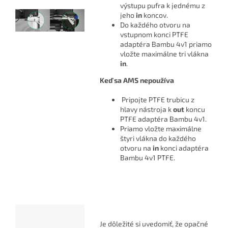
výstupu pufra k jednému z
jeho
in
koncov.
Do každého otvoru na
vstupnom konci PTFE
adaptéra Bambu 4v1 priamo
vložte maximálne tri vlákna
in
.
Keď sa AMS nepoužíva
Pripojte PTFE trubicu z
hlavy nástroja k
out
koncu
PTFE adaptéra Bambu 4v1.
Priamo vložte maximálne
štyri vlákna do každého
otvoru na
in
konci adaptéra
Bambu 4v1 PTFE.
Je dôležité si uvedomiť, že opačné