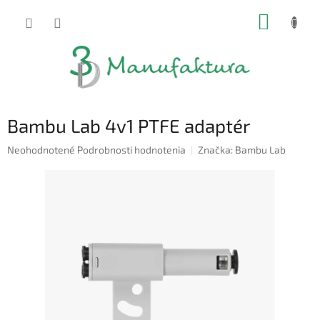
Prejsť
NÁKUP
na
obsah
KOŠÍK
Bambu Lab 4v1 PTFE adaptér
Priemerné
Neohodnotené
Podrobnosti hodnotenia
Značka:
Bambu Lab
hodnotenie
produktu
je
0,0
z
5
hviezdičiek.