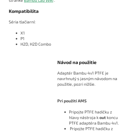
stránke
Bambu Lab Wiki
.
Kompatibilita
Séria tlačiarní:
X1
P1
H2D, H2D Combo
Návod na použitie
Adaptér Bambu 4v1 PTFE je
navrhnutý s jasným návodom na
použitie, pozri nižšie.
Pri použití AMS
Pripojte PTFE hadičku z
hlavy nástroja k
out
koncu
PTFE adaptéra Bambu 4v1.
Pripojte PTFE hadičku z