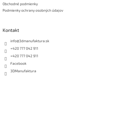
e
Obchodné podmienky
Podmienky ochrany osobných údajov
Kontakt
info
@
3dmanufaktura.sk
+420 777 042 911
+420 777 042 911
Facebook
3DManufaktura