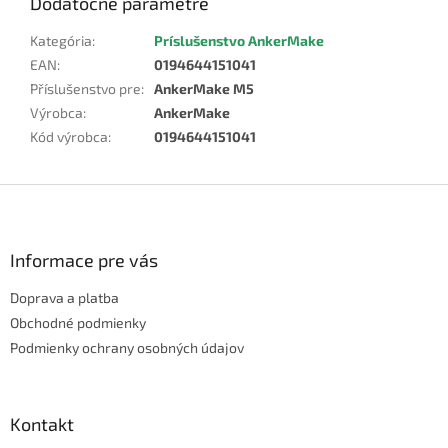
Dodatočné parametre
Kategória
:
Príslušenstvo AnkerMake
EAN
:
0194644151041
Příslušenstvo pre
:
AnkerMake M5
Výrobca
:
AnkerMake
Kód výrobca
:
0194644151041
Z
á
p
ä
Informace pre vás
t
Doprava a platba
i
e
Obchodné podmienky
Podmienky ochrany osobných údajov
Kontakt