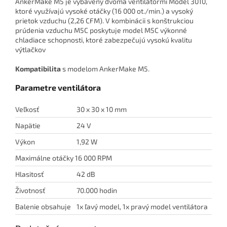
AnkerMake M5 je vybavený dvoma ventilátormi Model 3010,
ktoré využívajú vysoké otáčky (16 000 ot./min.) a vysoký
prietok vzduchu (2,26 CFM). V kombinácii s konštrukciou
prúdenia vzduchu M5C poskytuje model M5C výkonné
chladiace schopnosti, ktoré zabezpečujú vysokú kvalitu
výtlačkov
Kompatibilita
s modelom AnkerMake M5.
Parametre ventilátora
Veľkosť
30 x 30 x 10 mm
Napätie
24 V
Výkon
1,92 W
Maximálne otáčky
16 000 RPM
Hlasitosť
42 dB
Životnosť
70.000 hodin
Balenie obsahuje
1x ľavý model, 1x pravý model ventilátora