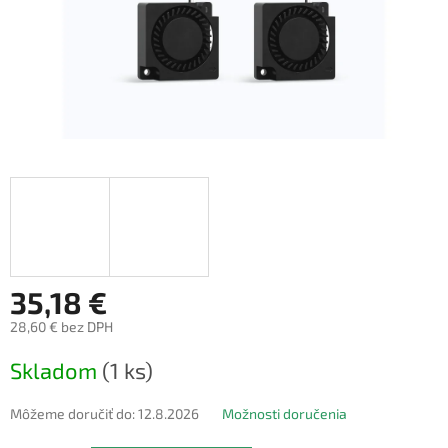
35,18 €
28,60 € bez DPH
Jednotková
Skladom
(1 ks)
cena:
Môžeme doručiť do:
12.8.2026
Možnosti doručenia