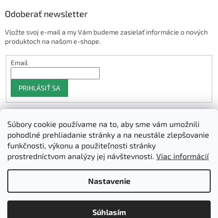
Odoberať newsletter
Vložte svoj e-mail a my Vám budeme zasielať informácie o nových
produktoch na našom e-shope.
Email
PRIHLÁSIŤ SA
Súbory cookie používame na to, aby sme vám umožnili
Shoptet.sk
pohodlné prehliadanie stránky a na neustále zlepšovanie
funkčnosti, výkonu a použiteľnosti stránky
prostredníctvom analýzy jej návštevnosti.
Viac informácií
Vytvoril Shoptet
Nastavenie
Copyright 2026
3D Manufaktura s.r.o.
. Všetky práva vyhradené.
Súhlasím
Upraviť nastavenie cookies