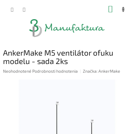
Prejsť
NÁKUP
na
obsah
KOŠÍK
AnkerMake M5 ventilátor ofuku
modelu - sada 2ks
Priemerné
Neohodnotené
Podrobnosti hodnotenia
Značka:
AnkerMake
hodnotenie
produktu
je
0,0
z
5
hviezdičiek.