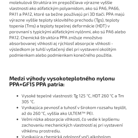
molekulová štruktúra im prepožičiava výrazne vyššie
vlastnosti ako alifatickým polyamidom, ako sú PA6, PA66,
PA11 a PA12, ktoré sa bežne používajú pri 3D tlači. PPA majú
výrazne vyššie teploty sklovitého prechodu (Tgs), teploty
topenia (Tms) a teploty tepelnej deformácie (HDT) v
porovnaní s typickými alifatickými nylónmi, ako sú PA6 alebo
PA12. Chemická štruktúra PPA znižuje množstvo
absorbovanej vlhkosti aj rýchlosť absorpcie vlhkosti -
výsledkom je tuhší vytlačený diel pri vystavení okolitým
podmienkam alebo podmienkam konečného použitia.
Medzi výhody vysokoteplotného nylonu
PPA+GF15 PPA patria:
Vysoké tepelné vlastnosti: Tg 125 °C, HDT 260 °C a Tm
305 °C.
Vynikajúca pevnosť a tuhosť v širokom rozsahu teplôt,
až do 260 °C, vyššia ako ULTEM™ PEI.
Veľmi nízka absorpcia vlhkosti, čo vedie k lepšiemu
zachovaniu mechanických vlastností aj pri vystavení
vlhkému prostrediu.
Vynikajúca chemická odolnosť voči alkoholom,