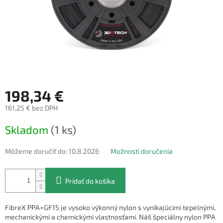
198,34 €
161,25 € bez DPH
Jednotková
Skladom
(1 ks)
cena:
Môžeme doručiť do:
10.8.2026
Možnosti doručenia
Pridať do košíka
FibreX PPA+GF15 je vysoko výkonný nylon s vynikajúcimi tepelnými,
mechanickými a chemickými vlastnosťami. Náš špeciálny nylon PPA