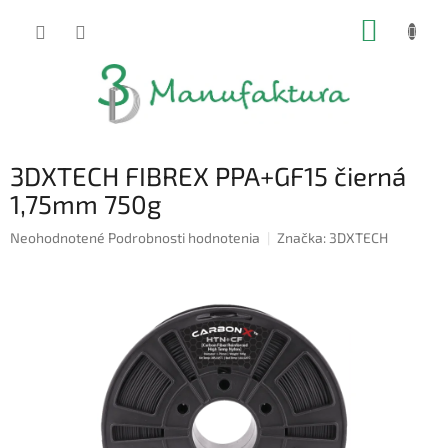
Prejsť
NÁKUP
na
obsah
KOŠÍK
3DXTECH FIBREX PPA+GF15 čierná
1,75mm 750g
Priemerné
Neohodnotené
Podrobnosti hodnotenia
Značka:
3DXTECH
hodnotenie
produktu
je
0,0
z
5
hviezdičiek.