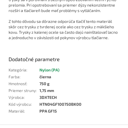
prelomia. Pri opotrebovaní sa priemer dýzy nekonzistentne
rozšíri a tlačiareň bude mať problémy s vytláčaním.
Z tohto dôvodu sa dôrazne odporúča tlačiť tento materiál
skôr cez trysku z tvrdenej ocele ako cez trysku z mäkšieho
kovu. Trysky z kalenej ocele sa často dajú nainštalovať lacno
a jednoducho v závislosti od pokynov výrobcu tlačiarne.
Dodatočné parametre
Kategória
:
Nylon (PA)
Farba
:
čierna
Hmotnosť
:
750 g
Priemer struny
:
1,75 mm
Výrobca
:
3DXTECH
Kód výrobcu
:
HTN04GF100750BK00
Materiál
:
PPA GF15
Z