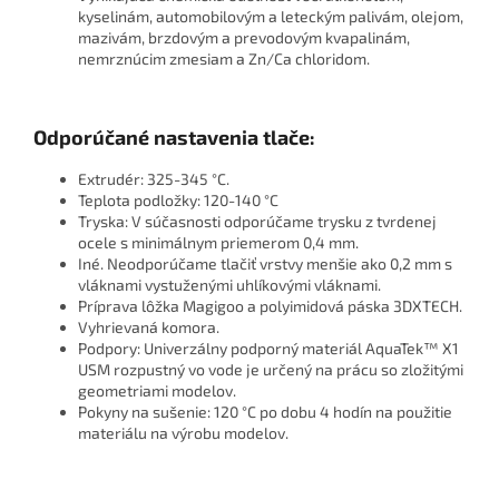
kyselinám, automobilovým a leteckým palivám, olejom,
mazivám, brzdovým a prevodovým kvapalinám,
nemrznúcim zmesiam a Zn/Ca chloridom.
Odporúčané nastavenia tlače:
Extrudér: 325-345 °C.
Teplota podložky: 120-140 °C
Tryska: V súčasnosti odporúčame trysku z tvrdenej
ocele s minimálnym priemerom 0,4 mm.
Iné. Neodporúčame tlačiť vrstvy menšie ako 0,2 mm s
vláknami vystuženými uhlíkovými vláknami.
Príprava lôžka Magigoo a polyimidová páska 3DXTECH.
Vyhrievaná komora.
Podpory: Univerzálny podporný materiál AquaTek™ X1
USM rozpustný vo vode je určený na prácu so zložitými
geometriami modelov.
Pokyny na sušenie: 120 °C po dobu 4 hodín na použitie
materiálu na výrobu modelov.