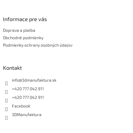
á
p
ä
Informace pre vás
t
Doprava a platba
i
e
Obchodné podmienky
Podmienky ochrany osobných údajov
Kontakt
info
@
3dmanufaktura.sk
+420 777 042 911
+420 777 042 911
Facebook
3DManufaktura