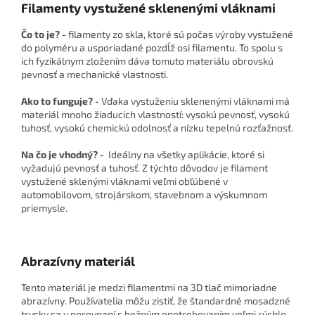
Filamenty vystužené sklenenými vláknami
Čo to je? -
filamenty zo skla, ktoré sú počas výroby vystužené
do polyméru a usporiadané pozdĺž osi filamentu. To spolu s
ich fyzikálnym zložením dáva tomuto materiálu obrovskú
pevnosť a mechanické vlastnosti.
Ako to funguje? -
Vďaka vystuženiu sklenenými vláknami má
materiál mnoho žiaducich vlastností: vysokú pevnosť, vysokú
tuhosť, vysokú chemickú odolnosť a nízku tepelnú rozťažnosť.
Na čo je vhodný? -
Ideálny na všetky aplikácie, ktoré si
vyžadujú pevnosť a tuhosť. Z týchto dôvodov je filament
vystužené sklenými vláknami veľmi obľúbené v
automobilovom, strojárskom, stavebnom a výskumnom
priemysle.
Abrazívny materiál
Tento materiál je medzi filamentmi na 3D tlač mimoriadne
abrazívny. Používatelia môžu zistiť, že štandardné mosadzné
trysky sa v porovnaní s bežným opotrebovaním veľmi rýchlo