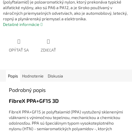
(polyftalamid) je poloaromatický nylon, ktorý prekonáva typické
alifatické nylóny, ako sú PA6 a PA12, a je široko používaný v
náročných priemyselných odvetviach, ako je automobilový, letecký,
ropný a plynárenský priemysel a elektronika.
Detailné informácie
OPÝTAŤ SA
ZDIEĽAŤ
Popis
Hodnotenie
Diskusia
Podrobný popis
FibreX PPA+GF15 3D
FibreX PPA+GF15 je polyftalamid (PPA) vystužený sklenenými
vláknami s výnimočnou tepelnou, mechanickou a chemickou
odolnosťou. PPA sú špeciálnym typom vysokoteplotného
nylonu (HTN) - semiaromatických polyamidov -, ktorých